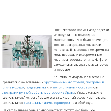
Ещё некоторое время назад поделки
из натуральных природных
материалов модно было размещать
только в загородных домах или
коттеджах. В настоящее же время эта
мода перешла и в современные
квартиры городского типа. На фото
самодельная люстра в классическом
интерьере.
Конечно, самодельная люстра не
хрустальными люстрами
люстрами в
сравнится с качественными
,
стиле модерн
подвесными
потолочными люстрами
,
или
или
люстрами ручной работы мастеров из Ирана
. У нас, в магазине
светильников Люстры в Гомеле всегда шикарный ассортимент люстр,
настольных ламп
торшеров
светильников,
,
на любой вкус.
На сегодняшний день в быту существует достаточно большое