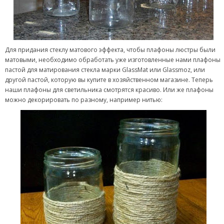
Для придания стеклу матового эффекта, чтобы плафоны люстры были
матовыми, необходимо обработать уже изготовленные нами плафоны
пастой для матирования стекла марки GlassMat или Glassmoz, или
другой пастой, которую вы купите в хозяйственном магазине. Теперь
наши плафоны для светильника смотрятся красиво. Или же плафоны
можно декорировать по разному, например нитью: