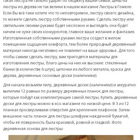
такая люстра не сильно ударит по бюджету вашей семьи, цены на
люстры из дерева не так велики в нашем магазине Люстры в Гомеле.
Если Вы всё-таки хотите что то неповторимое, люстру своего дизайна,
то можете сделать люстру собственными руками. Сделать люстру или
светильник своими руками будет несложно и выглядеть она будет
ничем не хуже своих конкурентов, главное ваше желание и фантазия.
Изготовленная собственными руками люстра создаст в жилом
помещении ощущение комфорта, тем более природный деревянный
материал никогда негативно не повлияет на ваше здоровье. Для того
чтобы самим сделать люстру, вам пригодятся материалы для
изготовления люстры, благо цены на них не высокие: стеклянные
банки (в количестве 6 штук), цепочки из любого металла, краска для
дерева, деревянные сосновые доски (наличники).
Для начала возьмём пилу, деревянные доски (наличники) и аккуратно
выпилим 12 равных по размеру деревянных планок для люстры,
которые пойдут как комплектующие самой люстры. Купить деревянные
доски для люстры можно в хоз. магазине по низкой цене. В 3 из 12
планках просверливаем отверстия для крепления плафонов. Затем
внешнюю часть планок для люстры шлифуем наждачной бумагой,
чтобы её поверхность была красивой, ровной и гладкой. Фото
деревянная основа для люстры: