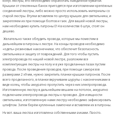
конус люстры, его необходимо обработать наждачной бумагой.
Крышки от стеклянных банок пригодятся при изготовлении крепёжных
соединений люстры, либо можно просто использовать материалы со
старой люстры. Втулки вставляем по центру крышек для светильника, и
закрепляем их при помощи болтов и гаек. Для вашей новой люстры,
нам необходимо купить патроны Е14 в количестве 6 штук, стоят он
дешево.
Желательно также облудить провода, которые мы поместим в
дальнейшем в патроны к люстре. На концы проводов необходимо
«одеть» резиновые наконечники, что обеспечит безопасность
светильника и защиту от повреждений. Для того чтобы пустить
электропровода по нашей новой люстре, разложим все
комплектующие люстры на полу и в уже проделанных пазах пустим
провода. После проведения проводов, при помощи саморезов
размерами 2 х9 мм, нужно закрепить планки крышки патронов. После
всего проделанного, в планки вкручиваем шурупы с наконечниками в
виде колец, чтобы аккуратно пропустить через них электропровода.
Изготовленную люстру в дальнейшем вешаем на потолок, аккуратно
подключаем электропровода люстры к проводке. Для изящности
светильника, изготовленную нами люстру необходимо зафиксировать
штифтом. Затем берём купленные лампочки и вставляем их в патроны.
Ну вот, ваша люстра изготовлена собственными руками. Просто,